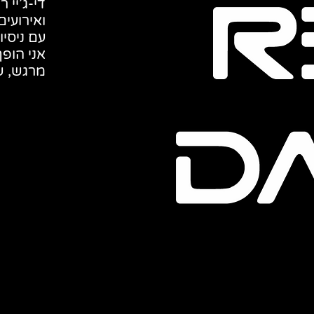
די-ג’יי 
ואירועים
עם ניסיו
אני הופ
מרגש, ש